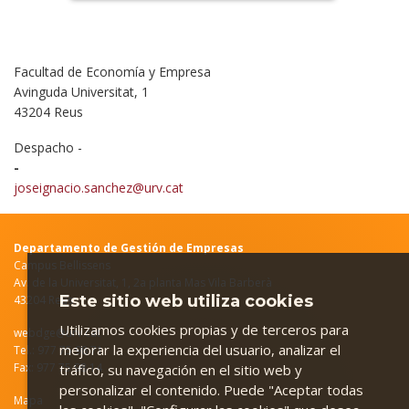
Facultad de Economía y Empresa
Avinguda Universitat, 1
43204 Reus
Despacho -
-
joseignacio.sanchez@urv.cat
Departamento de Gestión de Empresas
Campus Bellissens
Av. de la Universitat, 1, 2a planta Mas Vila Barberà
Este sitio web utiliza cookies
43204 Reus
Utilizamos cookies propias y de terceros para
webdge@urv.cat
mejorar la experiencia del usuario, analizar el
Tel.: 977 75 98 71
Fax: 977 75 98 14
tráfico, su navegación en el sitio web y
personalizar el contenido. Puede "Aceptar todas
Mapa