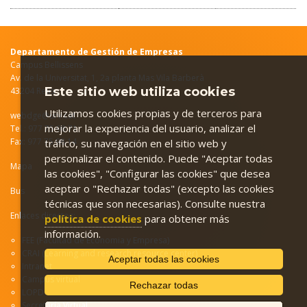
Departamento de Gestión de Empresas
Campus Bellissens
Av. de la Universitat, 1, 2a planta Mas Vila Barberà
Este sitio web utiliza cookies
43204 Reus
Utilizamos cookies propias y de terceros para
webdge@urv.cat
mejorar la experiencia del usuario, analizar el
Tel.: 977 75 98 71
Fax: 977 75 98 14
tráfico, su navegación en el sitio web y
personalizar el contenido. Puede "Aceptar todas
Mapa
las cookies", "Configurar las cookies" que desea
aceptar o "Rechazar todas" (excepto las cookies
Bus
técnicas que son necesarias). Consulte nuestra
Enlaces directos:
política de cookies
para obtener más
información.
FEE (Facultad de Economia y Empresa)
CRAI (Learning and research resource center)
Aceptar todas las cookies
Intranet
C
ampus virtual
Rechazar todas
LOPD
Secretaría Virtual