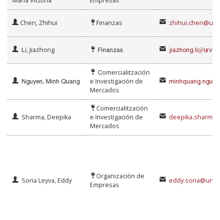
María Victoria
Empresas
Chen, Zhihui
Finanzas
zhihui.chen@urv.
L
i, Jiazhong
Finanzas
jiazhong.li@urv.c
C
omercialitzación
Nguyen, Minh Quang
e Investigación de
minhquang.nguye
Mercados
Comercialitzación
Sharma, Deepika
e Investigación de
deepika.sharma@
Mercados
Organización de
Soria Leyva, Eddy
eddy.soria@urv.c
Empresas