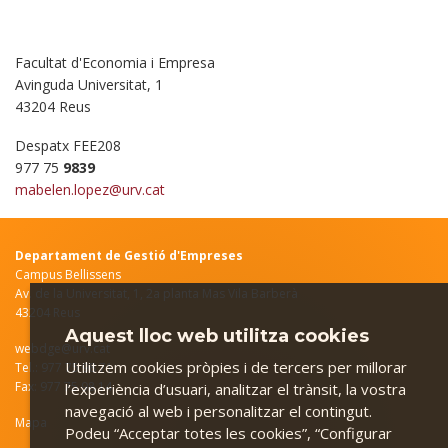
Facultat d'Economia i Empresa
Avinguda Universitat, 1
43204 Reus
Despatx FEE208
977 75
9839
mabelen.lopez@urv.cat
Departament de Gestió d'Empreses
Campus Bellissens
Av. de la Universitat, 1, 2a planta Mas Vila Barberà
43204 Reus
Aquest lloc web utilitza cookies
webdge@urv.cat
Utilitzem cookies pròpies i de tercers per millorar
Tel.: 977 75 98 71
Fax: 977 75 98 14
l’experiència d’usuari, analitzar el trànsit, la vostra
navegació al web i personalitzar el contingut.
Mapa
Podeu “Acceptar totes les cookies”, “Configurar