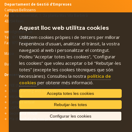
Departament de Gestió d'Empreses
Campus Bellissens
Av. de la Universitat, 1, 2a planta Mas Vila Barberà
43204 Reus
Aquest lloc web utilitza cookies
webdge@urv.cat
Utilitzem cookies pròpies i de tercers per millorar
Tel.: 977 75 98 71
Fax: 977 75 98 14
l’experiència d’usuari, analitzar el trànsit, la vostra
navegació al web i personalitzar el contingut.
Mapa
Podeu “Acceptar totes les cookies”, “Configurar
les cookies” que voleu acceptar o bé “Rebutjar-les
Bus
totes” (excepte les cookies tècniques que són
Dreceres:
necessàries). Consulteu la nostra
política de
cookies
per obtenir més informació.
FEE (Facultat d'Economia i Empresa)
CRAI (Learning and research resource center)
Accepta totes les cookies
Intranet
C
ampus virtual
Rebutjar-les totes
LOPD
Secretaria virtual
Configurar les cookies
Pla d’acollida de nou professorat