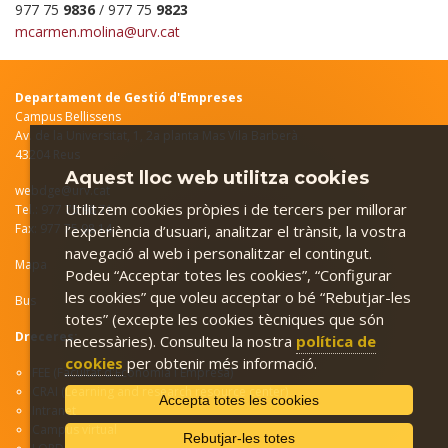
977 75
9836
/ 977 75
9823
mcarmen.molina@urv.cat
Departament de Gestió d'Empreses
Campus Bellissens
Av. de la Universitat, 1, 2a planta Mas Vila Barberà
43204 Reus
Aquest lloc web utilitza cookies
webdge@urv.cat
Utilitzem cookies pròpies i de tercers per millorar
Tel.: 977 75 98 71
Fax: 977 75 98 14
l’experiència d’usuari, analitzar el trànsit, la vostra
navegació al web i personalitzar el contingut.
Mapa
Podeu “Acceptar totes les cookies”, “Configurar
les cookies” que voleu acceptar o bé “Rebutjar-les
Bus
totes” (excepte les cookies tècniques que són
Dreceres:
necessàries). Consulteu la nostra
política de
cookies
per obtenir més informació.
FEE (Facultat d'Economia i Empresa)
CRAI (Learning and research resource center)
Accepta totes les cookies
Intranet
C
ampus virtual
Rebutjar-les totes