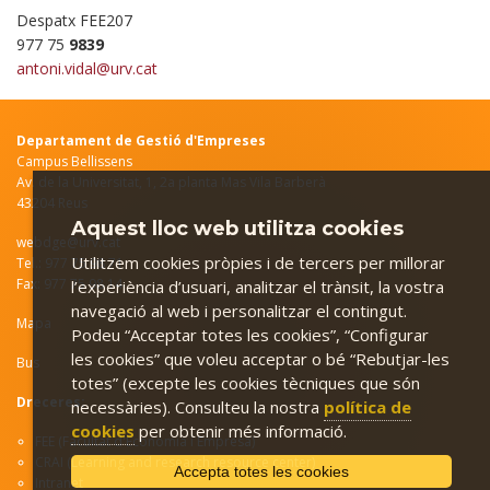
Despatx FEE207
977 75
9839
antoni.vidal@urv.cat
Departament de Gestió d'Empreses
Campus Bellissens
Av. de la Universitat, 1, 2a planta Mas Vila Barberà
43204 Reus
Aquest lloc web utilitza cookies
webdge@urv.cat
Utilitzem cookies pròpies i de tercers per millorar
Tel.: 977 75 98 71
Fax: 977 75 98 14
l’experiència d’usuari, analitzar el trànsit, la vostra
navegació al web i personalitzar el contingut.
Mapa
Podeu “Acceptar totes les cookies”, “Configurar
les cookies” que voleu acceptar o bé “Rebutjar-les
Bus
totes” (excepte les cookies tècniques que són
Dreceres:
necessàries). Consulteu la nostra
política de
cookies
per obtenir més informació.
FEE (Facultat d'Economia i Empresa)
CRAI (Learning and research resource center)
Accepta totes les cookies
Intranet