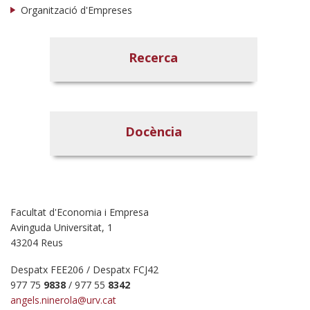
Organització d'Empreses
Recerca
Docència
Facultat d'Economia i Empresa
Avinguda Universitat, 1
43204 Reus
Despatx FEE206 / Despatx FCJ42
977 75
9838
/ 977 55
8342
angels.ninerola@urv.cat