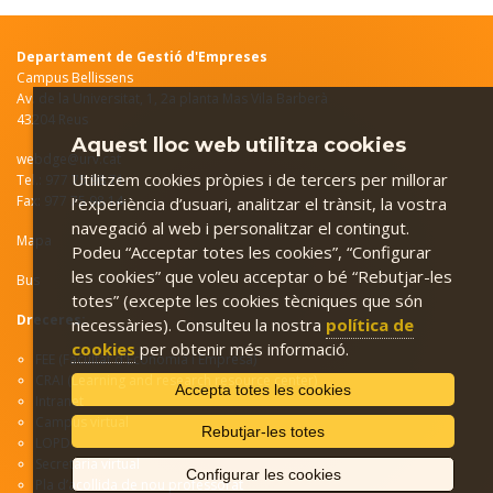
Departament de Gestió d'Empreses
Campus Bellissens
Av. de la Universitat, 1, 2a planta Mas Vila Barberà
43204 Reus
Aquest lloc web utilitza cookies
webdge@urv.cat
Utilitzem cookies pròpies i de tercers per millorar
Tel.: 977 75 98 71
Fax: 977 75 98 14
l’experiència d’usuari, analitzar el trànsit, la vostra
navegació al web i personalitzar el contingut.
Mapa
Podeu “Acceptar totes les cookies”, “Configurar
les cookies” que voleu acceptar o bé “Rebutjar-les
Bus
totes” (excepte les cookies tècniques que són
Dreceres:
necessàries). Consulteu la nostra
política de
cookies
per obtenir més informació.
FEE (Facultat d'Economia i Empresa)
CRAI (Learning and research resource center)
Accepta totes les cookies
Intranet
C
ampus virtual
Rebutjar-les totes
LOPD
Secretaria virtual
Configurar les cookies
Pla d’acollida de nou professorat